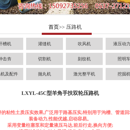
首页
>> 压路机
开槽机
灌缝机
吹风机
液压动
冲击夯
切割机
刻纹机
照明
光机及配件
抛丸机
激光整平机
挖掘
LXYL-45C型羊角手扶双轮压路机
好的粘性土质压实效果,广泛用于路基压实,特别用于沟槽、管道
装备动力,性能优越,启动容易。
采用变量柱塞泵和定量液压马达,前后行走,换向方便;