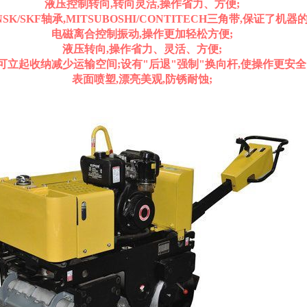
液压控制转向,转向灵活,操作省力、方便;
K/SKF轴承,MITSUBOSHI/CONTITECH三角带,保证了机器
电磁离合控制振动,操作更加轻松方便;
液压转向,操作省力、灵活、方便;
可立起收纳减少运输空间;设有"后退"强制"换向杆,使操作更安全
表面喷塑,漂亮美观,防锈耐蚀;