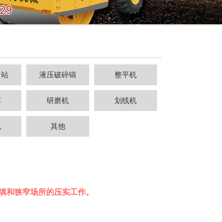
力站
液压破碎镐
整平机
车
研磨机
划线机
机
其他
回填和狭窄场所的压实工作。