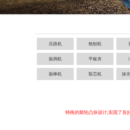
压路机
铣刨机
振捣机
平板夯
振棒机
取芯机
抹
特殊的鼓轮凸块设计,实现了良