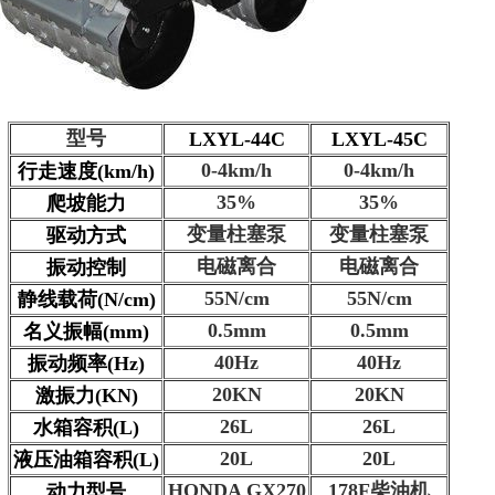
型号
LXYL-44C
LXYL-45C
0-4km/h
0-4km/h
行走速度(km/h)
35%
35%
爬坡能力
变量柱塞泵
变量柱塞泵
驱动方式
电磁离合
电磁离合
振动控制
55N/cm
55N/cm
静线载荷(N/cm)
0.5mm
0.5mm
名义振幅(mm)
40Hz
40Hz
振动频率(Hz)
20KN
20KN
激振力(KN)
26L
26L
水箱容积(L)
20L
20L
液压油箱容积(L)
HONDA GX270
178F柴油机
动力型号