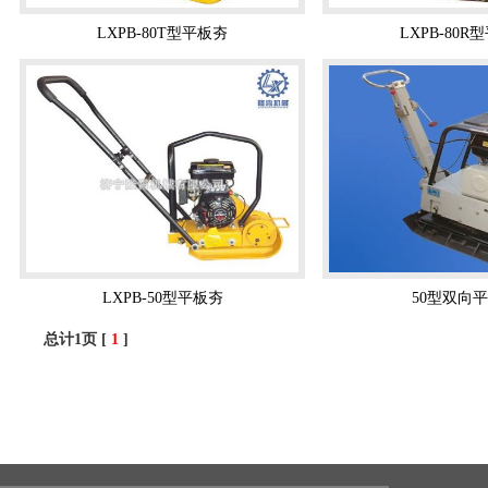
LXPB-80T型平板夯
LXPB-80R
LXPB-50型平板夯
50型双向
总计1页 [
1
]