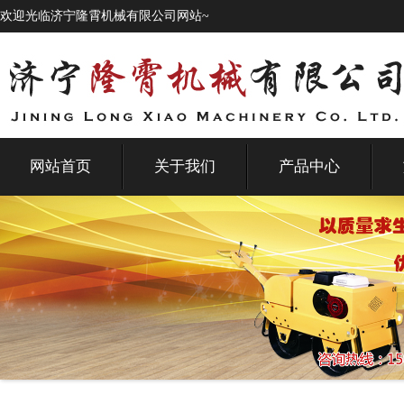
欢迎光临济宁隆霄机械有限公司网站~
网站首页
关于我们
产品中心